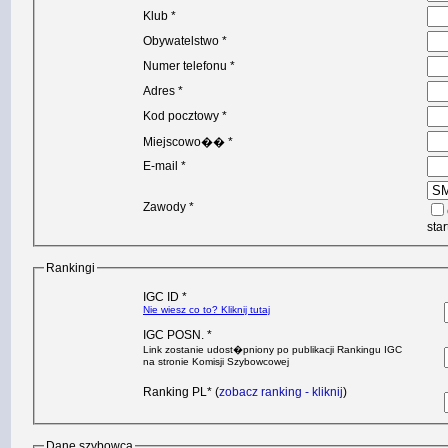
Klub *
Obywatelstwo *
Numer telefonu *
Adres *
Kod pocztowy *
Miejscowo�� *
E-mail *
Zawody *
sta
Rankingi
IGC ID *
Nie wiesz co to? Kliknij tutaj
IGC POSN. *
Link zostanie udost�pniony po publikacji Rankingu IGC
na stronie Komisji Szybowcowej
Ranking PL* (
zobacz ranking - kliknij
)
Dane szybowca