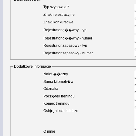
Typ szybowca *
Znaki rejestracyjne
Znaki konkursowe
Rejestrator g��wny - typ
Rejestrator g��wny - numer
Rejestrator zapasowy - typ
Rejestrator zapasowy - numer
Dodatkowe informacje
Nalot ��czny
Suma kilometr�w
Odznaka
Pocz�tek treningu
Koniec treningu
Osi�gniecia lotnicze
O mnie