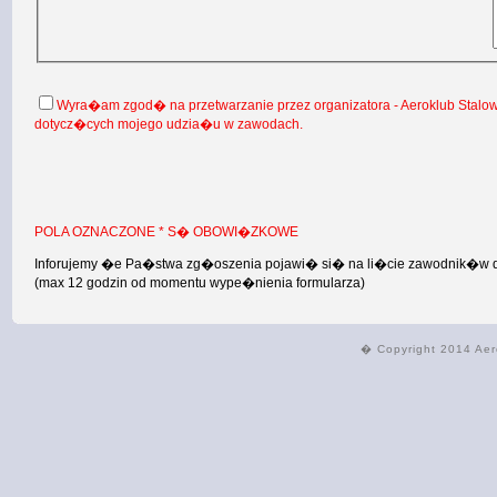
Wyra�am zgod� na przetwarzanie przez organizatora - Aeroklub Stalo
dotycz�cych mojego udzia�u w zawodach.
POLA OZNACZONE * S� OBOWI�ZKOWE
Inforujemy �e Pa�stwa zg�oszenia pojawi� si� na li�cie zawodnik�w dop
(max 12 godzin od momentu wype�nienia formularza)
� Copyright 2014 Aer