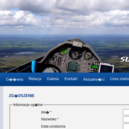
Relacja
Galeria
Kontakt
Lista start
G��wna
Aktualno�ci
ZG�OSZENIE
Informacje og�lne
Imi� *
Nazwisko *
Data urodzenia