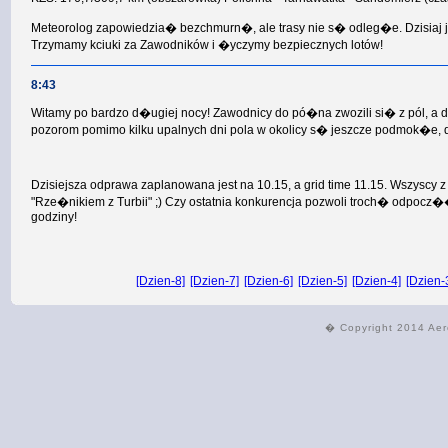
Meteorolog zapowiedzia� bezchmurn�, ale trasy nie s� odleg�e. Dzisiaj
Trzymamy kciuki za Zawodników i �yczymy bezpiecznych lotów!
8:43
Witamy po bardzo d�ugiej nocy! Zawodnicy do pó�na zwozili si� z pól, 
pozorom pomimo kilku upalnych dni pola w okolicy s� jeszcze podmok�e,
Dzisiejsza odprawa zaplanowana jest na 10.15, a grid time 11.15. Wszyscy
"Rze�nikiem z Turbii" ;) Czy ostatnia konkurencja pozwoli troch� odpo
godziny!
[Dzien-8]
[Dzien-7]
[Dzien-6]
[Dzien-5]
[Dzien-4]
[Dzien-
� Copyright 2014 Aer