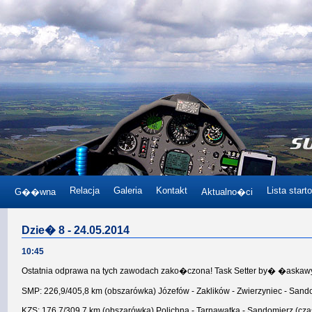
Relacja
Galeria
Kontakt
Lista start
G��wna
Aktualno�ci
Dzie� 8 - 24.05.2014
10:45
Ostatnia odprawa na tych zawodach zako�czona! Task Setter by� �askawy.
SMP: 226,9/405,8 km (obszarówka) Józefów - Zaklików - Zwierzyniec - Sando
KZS: 176,7/309,7 km (obszarówka) Polichna - Tarnawatka - Sandomierz (cza