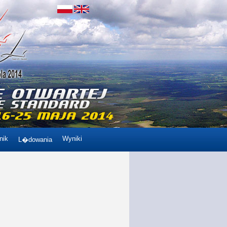
nik
Wyniki
L�dowania