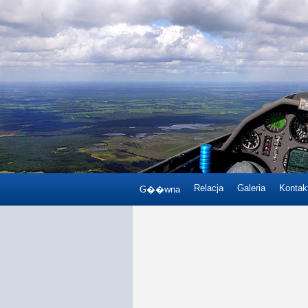
Relacja
Galeria
Kontak
G��wna