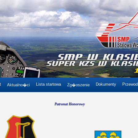
t
Lista startowa
Dokumenty
Przewod
Aktualno�ci
Zg�oszenie
Patronat Honorowy